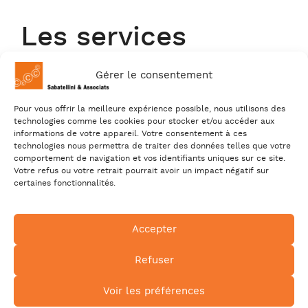
Les services
Gérer le consentement
Les services, qui sont détaillés ci-
dessous, sont présentés de façon
Pour vous offrir la meilleure expérience possible, nous utilisons des
sommaire et ne constitue pas une liste
technologies comme les cookies pour stocker et/ou accéder aux
limitative des services qui pourraient
informations de votre appareil. Votre consentement à ces
être rendus. Notre objectif est de
technologies nous permettra de traiter des données telles que votre
comportement de navigation et vos identifiants uniques sur ce site.
répondre aux lacunes et aux failles
Votre refus ou votre retrait pourrait avoir un impact négatif sur
que pourraient rencontrer les
certaines fonctionnalités.
professionnels du secteur culturel.
Accepter
Ces services couvrent les aspects
commerciaux, civils, sociaux et fiscaux
Refuser
pouvant découler de l’objet de la
propriété intellectuelle, industrielle et
Voir les préférences
des télécommunications. Ces services