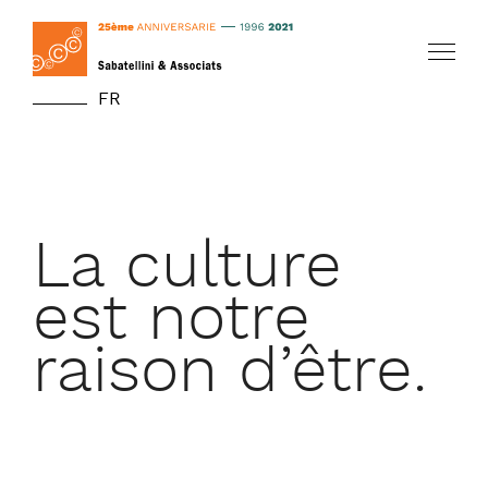
FR
La culture
Home
est notre
La raison
raison d’être.
L’organisation
Les services